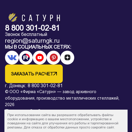
8 800 301-02-81
Звонок бесплатный
region@saturngk.ru
МЫ В СОЦИАЛЬНЫХ СЕТЯХ:
ЗАКАЗАТЬ РАСЧЕТ
г. Донецк:
8 800 301-02-81
© ООО «Фирма «Сатурн» — завод архивного
оборудования, производство металлических стеллажей,
2026
Политика обработки персональных данных
При использовании сайта вы разрешаете обрабатывать файлы
* Все цены на сайте в процессе обновления и не являются
cookie и информацию о вашем местоположении, устройстве и
поведении на сайте для улучшения его работы и таргетированной
офертой.
рекламы. Для отказа от обработки данных просто закройте сайт.