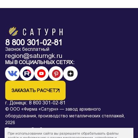
8 800 301-02-81
Звонок бесплатный
region@saturngk.ru
МЫ В СОЦИАЛЬНЫХ СЕТЯХ:
ЗАКАЗАТЬ РАСЧЕТ
г. Донецк:
8 800 301-02-81
© ООО «Фирма «Сатурн» — завод архивного
оборудования, производство металлических стеллажей,
2026
Политика обработки персональных данных
При использовании сайта вы разрешаете обрабатывать файлы
* Все цены на сайте в процессе обновления и не являются
cookie и информацию о вашем местоположении, устройстве и