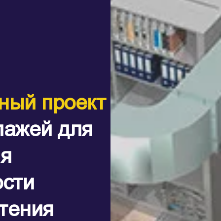
ный проект
лажей для
я
ости
тения