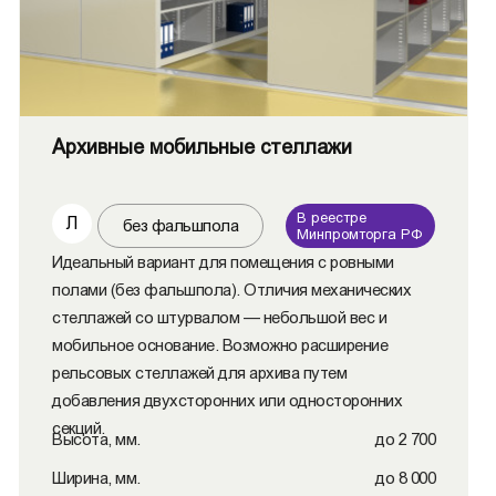
Архивные мобильные стеллажи
В реестре
Л
без фальшпола
Минпромторга РФ
Идеальный вариант для помещения с ровными
полами (без фальшпола). Отличия механических
стеллажей со штурвалом — небольшой вес и
мобильное основание. Возможно расширение
рельсовых стеллажей для архива путем
добавления двухсторонних или односторонних
секций.
Высота, мм.
до 2 700
Ширина, мм.
до 8 000