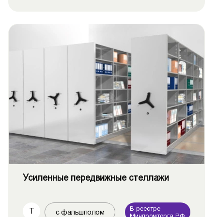
Усиленные передвижные стеллажи
В реестре
Т
с фальшполом
Минпромторга РФ