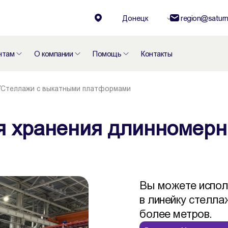
Донецк
region@saturn
нтам
О компании
Помощь
Контакты
/
Стеллажи с выкатными платформами
ля хранения длинномерн
Вы можете испол
в линейку стелла
более метров.