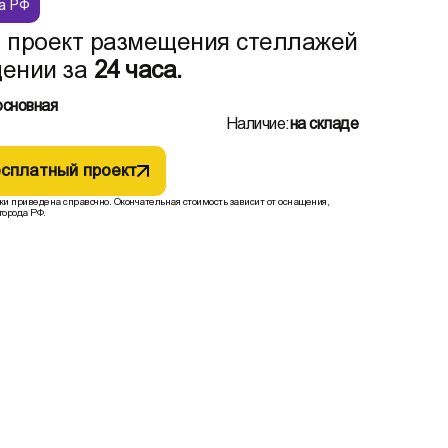
а РФ
 проект размещения стеллажей
ении за
24 часа.
основная
Наличие:
на складе
сплатный проект
жи приведена справочно. Окончательная стоимость зависит от оснащения,
города РФ.