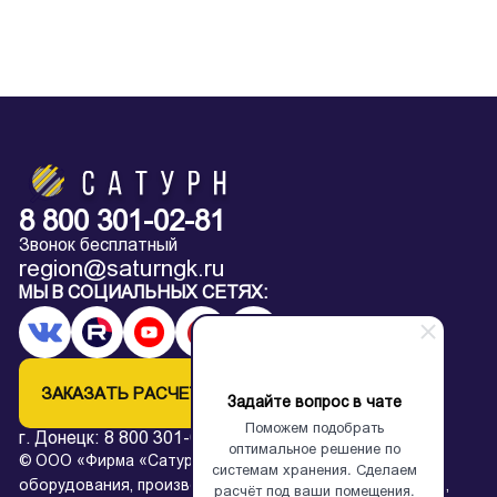
8 800 301-02-81
Звонок бесплатный
region@saturngk.ru
МЫ В СОЦИАЛЬНЫХ СЕТЯХ:
ЗАКАЗАТЬ РАСЧЕТ
Задайте вопрос в чате
Поможем подобрать
г. Донецк:
8 800 301-02-81
оптимальное решение по
© ООО «Фирма «Сатурн» — завод архивного
системам хранения. Сделаем
оборудования, производство металлических стеллажей,
расчёт под ваши помещения.